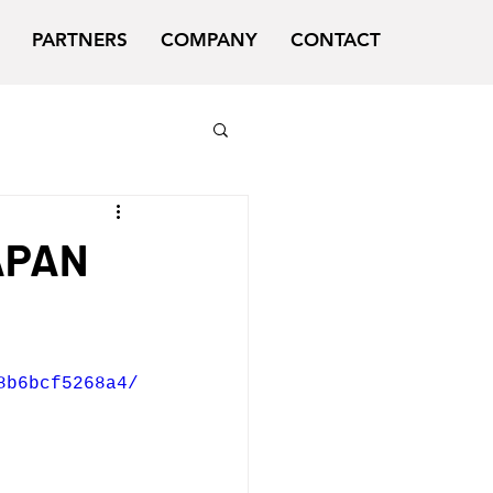
PARTNERS
COMPANY
CONTACT
APAN
8b6bcf5268a4/