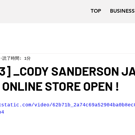
TOP
BUSINESS
読了時間: 1分
/3] _CODY SANDERSON J
 ONLINE STORE OPEN !
xstatic.com/video/62b71b_2a74c69a52904ba0b8ec
p4